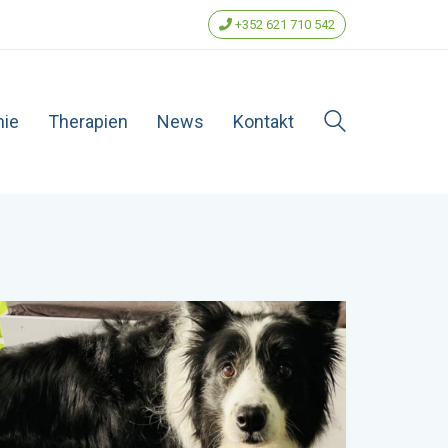
+352 621 710 542
hie
Therapien
News
Kontakt