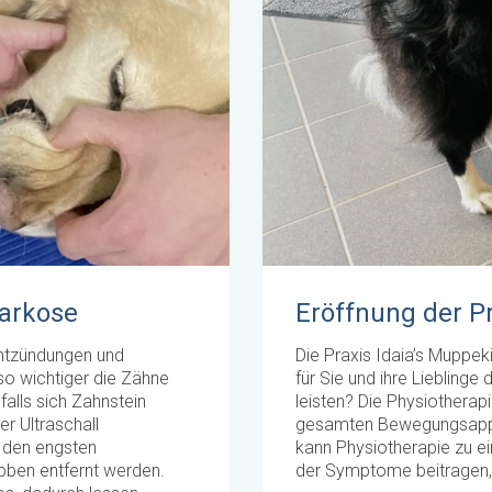
arkose
Eröffnung der P
Entzündungen und
Die Praxis Idaia’s Muppeki
so wichtiger die Zähne
für Sie und ihre Liebling
falls sich Zahnstein
leisten? Die Physiotherapi
er Ultraschall
gesamten Bewegungsappa
 den engsten
kann Physiotherapie zu e
ben entfernt werden.
der Symptome beitragen, 